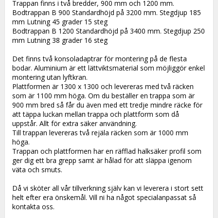
Trappan finns i två bredder, 900 mm och 1200 mm.
Bodtrappan B 900 Standardhöjd på 3200 mm. Stegdjup 185
mm Lutning 45 grader 15 steg
Bodtrappan B 1200 Standardhöjd på 3400 mm. Stegdjup 250
mm Lutning 38 grader 16 steg
Det finns två konsoladaptrar för montering på de flesta
bodar. Aluminium är ett lättviktsmaterial som möjliggör enkel
montering utan lyftkran.
Plattformen är 1300 x 1300 och levereras med två räcken
som är 1100 mm höga. Om du beställer en trappa som är
900 mm bred så får du även med ett tredje mindre räcke för
att täppa luckan mellan trappa och plattform som då
uppstår. Allt för extra säker användning.
Till trappan levereras två rejäla räcken som är 1000 mm
höga.
Trappan och plattformen har en räfflad halksäker profil som
ger dig ett bra grepp samt är hålad för att släppa igenom
väta och smuts.
Då vi sköter all vår tillverkning själv kan vi leverera i stort sett
helt efter era önskemål. Vill ni ha något specialanpassat så
kontakta oss.